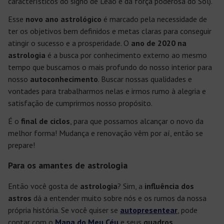
característicos do signo de Leão e da força poderosa do Sol).
Esse
novo ano astrológico
é marcado pela necessidade de
ter os objetivos bem definidos e metas claras para conseguir
atingir o sucesso e a prosperidade. O
ano de 2020 na
astrologia
é a busca por conhecimento externo ao mesmo
tempo que buscamos o mais profundo do nosso interior para
nosso
autoconhecimento
. Buscar nossas qualidades e
vontades para trabalharmos nelas e irmos rumo à alegria e
satisfação de cumprirmos nosso propósito.
É o
final de ciclos
, para que possamos alcançar o novo da
melhor forma! Mudança e renovação vêm por aí, então se
prepare!
Para os amantes de astrologia
Então você gosta de
astrologia
? Sim, a
influência dos
astros
dá a entender muito sobre nós e os rumos da nossa
própria história. Se você quiser se
autopresentear
, pode
contar com o
Mapa do Meu Céu
e seus
quadros