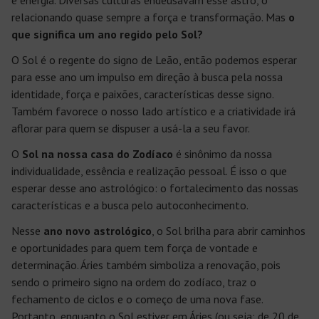
e energia. Diversas culturas endeusavam esse astro, o
relacionando quase sempre a força e transformação. Mas
o
que significa um ano regido pelo Sol?
O Sol é o regente do signo de Leão, então podemos esperar
para esse ano um impulso em direção à busca pela nossa
identidade, força e paixões, características desse signo.
Também favorece o nosso lado artístico e a criatividade irá
aflorar para quem se dispuser a usá-la a seu favor.
O
Sol na nossa casa do Zodíaco
é sinônimo da nossa
individualidade, essência e realização pessoal. É isso o que
esperar desse ano astrológico: o fortalecimento das nossas
características e a busca pelo autoconhecimento.
Nesse
ano novo astrológico
, o Sol brilha para abrir caminhos
e oportunidades para quem tem força de vontade e
determinação. Áries também simboliza a renovação, pois
sendo o primeiro signo na ordem do zodíaco, traz o
fechamento de ciclos e o começo de uma nova fase.
Portanto, enquanto o Sol estiver em Áries (ou seja: de 20 de