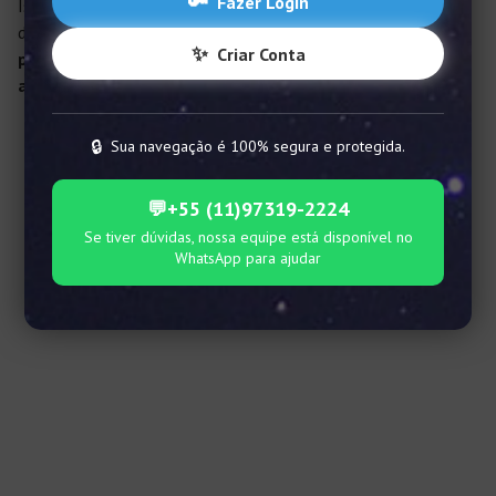
🔑
Fazer Login
Isso mesmo, dia 20 de março, com a entrada do Sol na casa
de Áries, damos início a um novo e poderoso ciclo,
regido
✨
Criar Conta
pelo Sol
. Dessa forma, veja as previsões para o
ano
novo
astrológico 2020
.
2020 regido pelo Sol
🔒
Sua navegação é 100% segura e protegida.
💬
+55 (11)97319-2224
Se tiver dúvidas, nossa equipe está disponível no
WhatsApp para ajudar