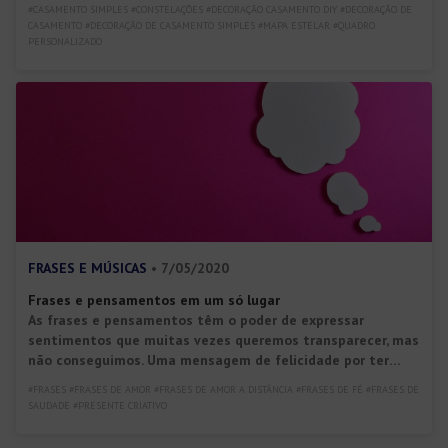
um casamento lindo e intimista!
#CASAMENTO SIMPLES #CONSTELAÇÕES #DECORAÇÃO CASAMENTO DIY #DECORAÇÃO DE
CASAMENTO #DECORAÇÃO DE CASAMENTO SIMPLES #MAPA ESTELAR #QUADRO
PERSONALIZADO
FRASES E MÚSICAS
• 7/05/2020
Frases e pensamentos em um só lugar
As frases e pensamentos têm o poder de expressar
sentimentos que muitas vezes queremos transparecer, mas
não conseguimos. Uma mensagem de felicidade por ter
alguém especial em nossas vidas, um reforço de quanto nos
#FRASES #FRASES DE AMOR #FRASES DE AMOR A DISTÂNCIA #FRASES DE FÉ #FRASES DE
amamos por frases de amor próprio, um sorriso que
SAUDADE #PRESENTE CRIATIVO
despertamos com uma frase de amor verdadeiro: esses são
só alguns exemplos de […]