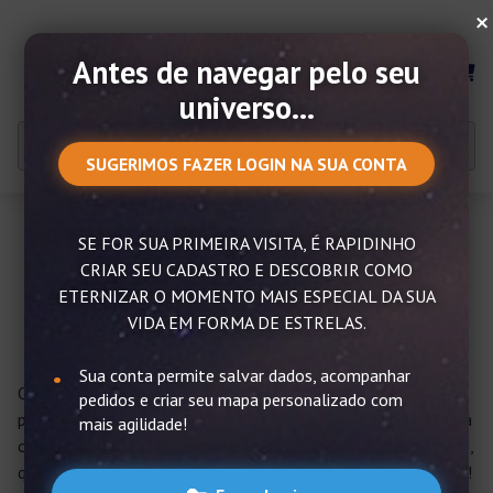
×
Antes de navegar pelo seu
MENU
universo...
SUGERIMOS FAZER LOGIN NA SUA CONTA
SE FOR SUA PRIMEIRA VISITA, É RAPIDINHO
Ano novo astrológico: o que
CRIAR SEU CADASTRO E DESCOBRIR COMO
esperar de 2020
ETERNIZAR O MOMENTO MAIS ESPECIAL DA SUA
VIDA EM FORMA DE ESTRELAS.
Sua conta permite salvar dados, acompanhar
O
ano de 2020
já começou nos calendários gregorianos, mas
pedidos e criar seu mapa personalizado com
para você que sente que algo ainda não engrenou é porque há
mais agilidade!
outro calendário a ser levado em consideração: o astrológico,
que prega que o
ano novo astrológico
só começa em março!