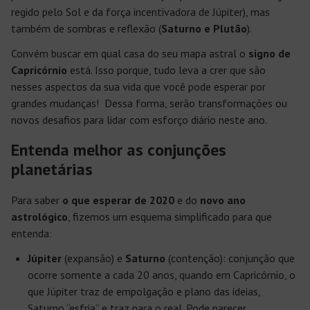
regido pelo Sol e da força incentivadora de Júpiter), mas
também de sombras e reflexão (
Saturno e Plutão
).
Convém buscar em qual casa do seu mapa astral o
signo de
Capricórnio
está. Isso porque, tudo leva a crer que são
nesses aspectos da sua vida que você pode esperar por
grandes mudanças! Dessa forma, serão transformações ou
novos desafios para lidar com esforço diário neste ano.
Entenda melhor as conjunções
planetárias
Para saber
o que esperar de 2020
e do
novo ano
astrológico
, fizemos um esquema simplificado para que
entenda:
Júpiter
(expansão) e
Saturno
(contenção): conjunção que
ocorre somente a cada 20 anos, quando em Capricórnio, o
que Júpiter traz de empolgação e plano das ideias,
Saturno “esfria” e traz para o real. Pode parecer