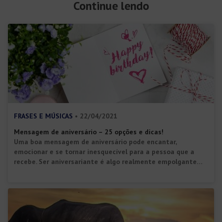
Continue lendo
FRASES E MÚSICAS
• 22/04/2021
Mensagem de aniversário – 25 opções e dicas!
Uma boa mensagem de aniversário pode encantar,
emocionar e se tornar inesquecível para a pessoa que a
recebe. Ser aniversariante é algo realmente empolgante
para a maioria, então é ótimo marcar presença na data.
Veja como você pode escrever ou falar palavras que farão
toda a diferença e também 25 exemplos de mensagem de
aniversário […]