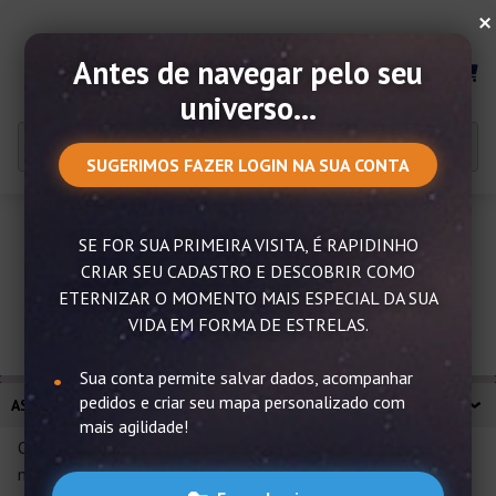
×
Antes de navegar pelo seu
MENU
universo...
SUGERIMOS FAZER LOGIN NA SUA CONTA
SE FOR SUA PRIMEIRA VISITA, É RAPIDINHO
Ascendente em Touro e suas
CRIAR SEU CADASTRO E DESCOBRIR COMO
características
ETERNIZAR O MOMENTO MAIS ESPECIAL DA SUA
VIDA EM FORMA DE ESTRELAS.
Sua conta permite salvar dados, acompanhar
pedidos e criar seu mapa personalizado com
ASCENDENTE EM TOURO E SUAS CARACTERÍSTICAS
mais agilidade!
O ascendente em Touro é um dos mais estáveis do Zodíaco,
mas precisa aprender a dosar suas potencialidades e seus