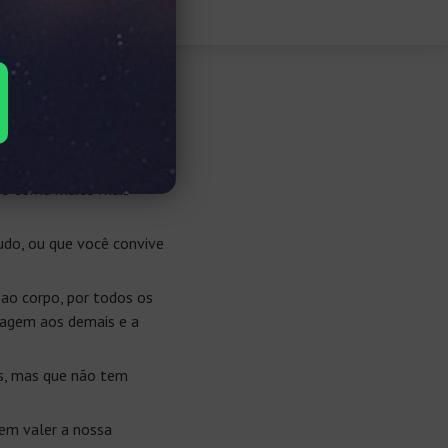
 e opções
ependentemente do tema,
 o torna muito mais
udo, ou que você convive
ao corpo, por todos os
nsagem aos demais e a
os, mas que não tem
zem valer a nossa