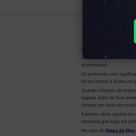
Colar co
Um colar com pingente pe
ele terá uma conexão dire
interessante.
Os presentes com signific
há um tempo e já deu um p
Quando falamos de colares
lugares. Além de ficar evi
compor um look com muita
Existem várias opções no 
nenhuma gravação em parti
No caso do
Mapa do Meu