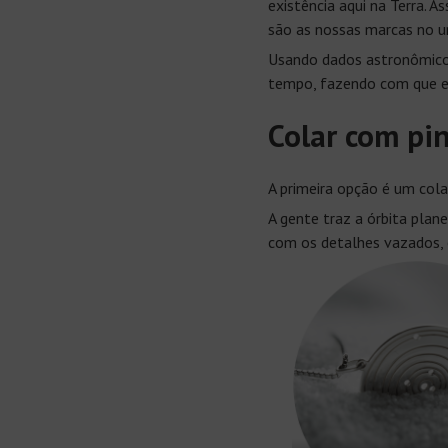
existência aqui na Terra. 
são as nossas marcas no u
Usando dados astronômicos
tempo, fazendo com que e
Colar com pi
A primeira opção é um col
A gente traz a órbita plan
com os detalhes vazados, e