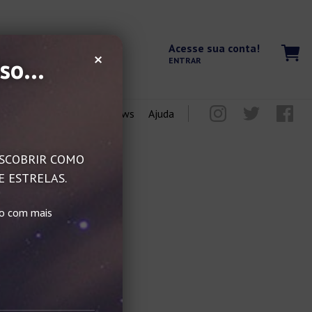
Acesse sua conta!
×
so...
ENTRAR
Blog
Reviews
Ajuda
DESCOBRIR COMO
E ESTRELAS.
do com mais