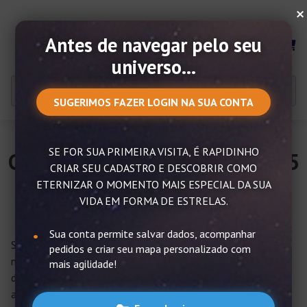
×
Antes de navegar pelo seu
MENU
universo...
SUGERIMOS FAZER LOGIN NA SUA CONTA
SE FOR SUA PRIMEIRA VISITA, É RAPIDINHO
Como fazer a mulher feliz – 15
CRIAR SEU CADASTRO E DESCOBRIR COMO
dicas infalíveis
ETERNIZAR O MOMENTO MAIS ESPECIAL DA SUA
VIDA EM FORMA DE ESTRELAS.
Sua conta permite salvar dados, acompanhar
Se você deseja saber como fazer uma mulher feliz, saiba que
pedidos e criar seu mapa personalizado com
não tem muito espaço para erro. Embora as mulheres sejam
mais agilidade!
diferentes umas das outras, algumas atitudes simples
agradam a todas e são certeiras.