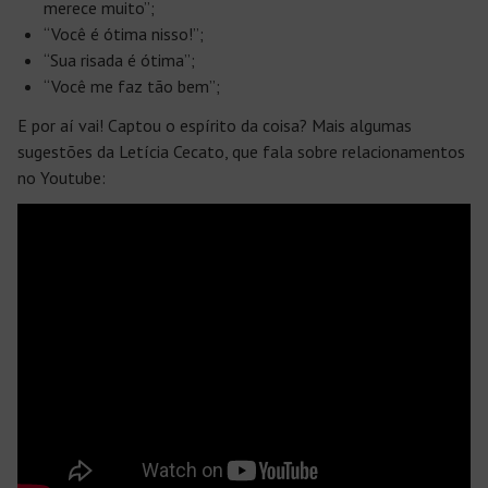
merece muito”;
“Você é ótima nisso!”;
“Sua risada é ótima”;
“Você me faz tão bem”;
E por aí vai! Captou o espírito da coisa? Mais algumas
sugestões da Letícia Cecato, que fala sobre relacionamentos
no Youtube: