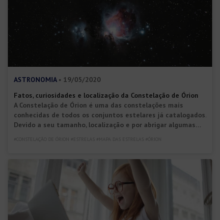
ASTRONOMIA
• 19/05/2020
Fatos, curiosidades e localização da Constelação de Órion
A Constelação de Órion é uma das constelações mais
conhecidas de todos os conjuntos estelares já catalogados.
Devido a seu tamanho, localização e por abrigar algumas
das estrelas mais brilhantes de todo o céu, desperta
#CONSTELAÇÃO DE ÓRION #ESTRELAS #MAPA DAS ESTRELAS #ÓRION
curiosidade e é fonte constante de estudo. De fato, há
muito o que falar sobre a Constelação de Órion: tanto […]