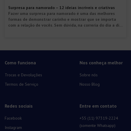
Surpresa para namorado – 12 ideias incríveis e criativas
Fazer uma surpresa para namorado é uma das melhores
formas de demonstrar carinho e mostrar que se importa
com a relação de vocês. Sem dúvida, na correria do dia a dia
a gente deixa esses pequenos detalhes passarem e o
relacionamento cai na rotina. Mas quebrá-la com um gesto
assim (que pode ser mínimo ou […]
Como funciona
Nos conheça melhor
Trocas e Devoluções
Sobre nós
Termos de Serviço
Nosso Blog
Redes sociais
Entre em contato
Facebook
+55 (11) 97319-2224
(somente Whatsapp)
Instagram