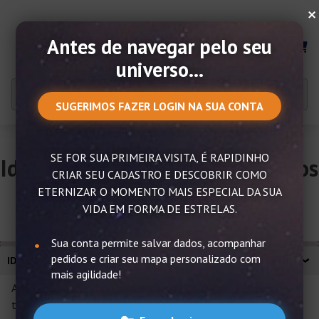
×
Antes de navegar pelo seu
MENU
universo...
SUGERIMOS FAZER LOGIN NA SUA CONTA
SE FOR SUA PRIMEIRA VISITA, É RAPIDINHO
Ideias para o Dia dos Namorados
CRIAR SEU CADASTRO E DESCOBRIR COMO
perfeito!
ETERNIZAR O MOMENTO MAIS ESPECIAL DA SUA
VIDA EM FORMA DE ESTRELAS.
Sua conta permite salvar dados, acompanhar
pedidos e criar seu mapa personalizado com
IDEIAS PARA O DIA DOS NAMORADOS PERFEITO!
mais agilidade!
A gente sabe a importância que essa data tem e por isso
trouxemos várias ideias para o Dia dos Namorados! Desde