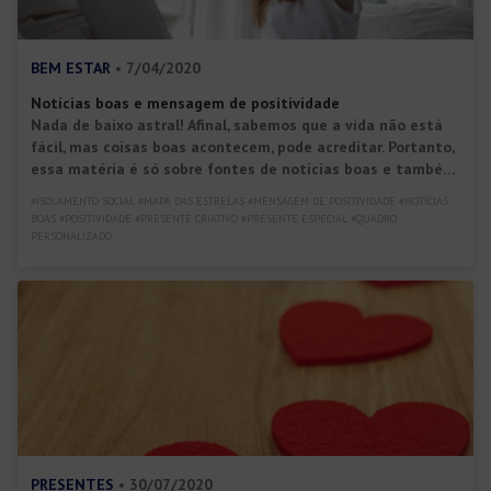
BEM ESTAR
• 7/04/2020
Notícias boas e mensagem de positividade
Nada de baixo astral! Afinal, sabemos que a vida não está
fácil, mas coisas boas acontecem, pode acreditar. Portanto,
essa matéria é só sobre fontes de notícias boas e também
uma mensagem de positividade para você entender que
#ISOLAMENTO SOCIAL #MAPA DAS ESTRELAS #MENSAGEM DE POSITIVIDADE #NOTÍCIAS
até em meio ao caos, a vida floresce, sim! Há uma frase que
BOAS #POSITIVIDADE #PRESENTE CRIATIVO #PRESENTE ESPECIAL #QUADRO
diz: “se o sol […]
PERSONALIZADO
PRESENTES
• 30/07/2020