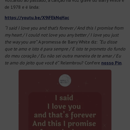
Voltando ao passado, a canção na voz grave do Barry White é
de 1978 e é linda:
https://youtu.be/X9iFEkNqHac
“I said I love you and that’s forever / And this I promise from
my heart / I could not love you any better / I love you just
the way you are”
. A promessa de Barry White diz:
“Eu disse
que te amo e isto é para sempre / E isto te prometo do fundo
do meu coração / Eu não sei outra maneira de te amar / Eu
te amo do jeito que você é”
. Relembrou? Confere
nosso Pin
.