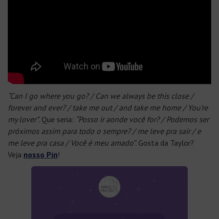
“Can I go where you go? / Can we always be this close /
forever and ever? / take me out / and take me home / You’re
my lover”
. Que seria:
“Posso ir aonde você for? / Podemos ser
próximos assim para todo o sempre? / me leve pra sair / e
me leve pra casa / Você é meu amado”
. Gosta da Taylor?
Veja
nosso Pin
!