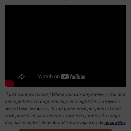
“I just want you close / Where you can stay forever / You and
me together / Through the days and nights”
. Alicia Keys diz
nessa frase de música:
“Eu só quero você por perto / Onde
você pode ficar para sempre / Você e eu juntos / Ao longo
dos dias e noites”
. Relembrou? Então veja e divida
nosso Pin
: