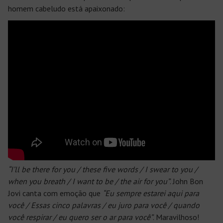
homem cabeludo está apaixonado:
“I’ll be there for you / these five words / I swear to you /
when you breath / I want to be / the air for you”
. John Bon
Jovi canta com emoção que
“Eu sempre estarei aqui para
você / Essas cinco palavras / eu juro para você / quando
você respirar / eu quero ser o ar para você”
. Maravilhoso!