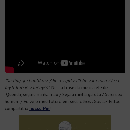
“Darling, just hold my / Be my girl / I’ll be your man / I see
my future in your eyes”
. Nessa frase da música ele diz:
“Querida, segure minha mão / Seja a minha garota / Serei seu
homem / Eu vejo meu futuro em seus olhos”. Gosta? Então
compartilha
nosso Pin
!