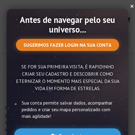
×
Antes de navegar pelo seu
MENU
universo...
SUGERIMOS FAZER LOGIN NA SUA CONTA
SE FOR SUA PRIMEIRA VISITA, É RAPIDINHO
12 músicas internacionais de
CRIAR SEU CADASTRO E DESCOBRIR COMO
amor para se inspirar
ETERNIZAR O MOMENTO MAIS ESPECIAL DA SUA
VIDA EM FORMA DE ESTRELAS.
Sua conta permite salvar dados, acompanhar
Ah, a música! Ela está onde quer que a gente vá e embala
pedidos e criar seu mapa personalizado com
grandes e divertidos momentos. A
música
tem o poder
mais agilidade!
de
trazer à tona os sentimentos
, mesmo quando em outro
idioma. A gente pode escutar uma
música linda
sem saber o