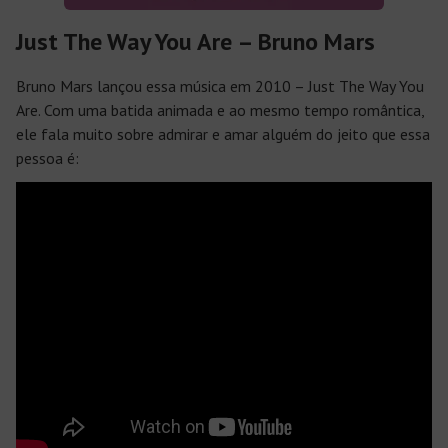
Just The Way You Are – Bruno Mars
Bruno Mars lançou essa música em 2010 –
Just The Way You
Are
. Com uma batida animada e ao mesmo tempo romântica,
ele fala muito sobre admirar e amar alguém do jeito que essa
pessoa é: