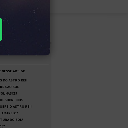
luências
RÍSTICAS, INFORMAÇÕES
R NESSE ARTIGO
S DO ASTRO REI!
ERRA AO SOL
SOL NASCE?
SOL SOBRE NÓS
OBRE O ASTRO REI!
É AMARELO?
TURA DO SOL?
CE?