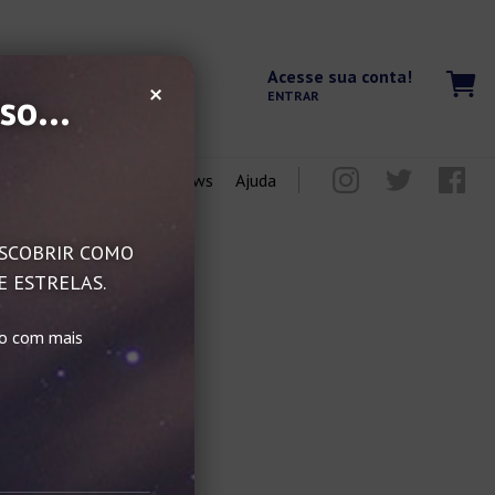
Acesse sua conta!
×
so...
ENTRAR
Blog
Reviews
Ajuda
DESCOBRIR COMO
E ESTRELAS.
do com mais