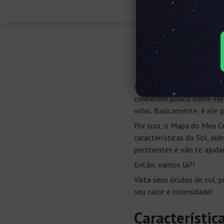
O Sol: 
O Sol é o astro central do
conhecem pouco sobre ele 
vidas. Basicamente, é ele 
Por isso, o Mapa do Meu C
características do Sol, al
pertinentes e vão te ajuda
Então, vamos lá?!
Vista seus óculos de sol, 
seu calor e intensidade!
Característic