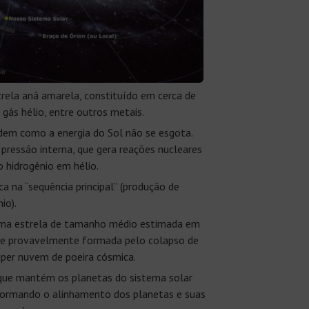
strela anã amarela, constituído em cerca de
gás hélio, entre outros metais.
em como a energia do Sol não se esgota.
 pressão interna, que gera reações nucleares
 hidrogênio em hélio.
ica na “sequência principal” (produção de
io).
é uma estrela de tamanho médio estimada em
s e provavelmente formada pelo colapso de
uper nuvem de poeira cósmica.
e que mantém os planetas do sistema solar
 formando o alinhamento dos planetas e suas