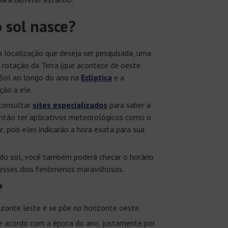
 sol nasce?
 localização que deseja ser pesquisada, uma
a rotação da Terra (que acontece de oeste
o Sol ao longo do ano na
Eclíptica
e a
ção a ele.
 consultar
sites especializados
para saber a
então ter aplicativos meteorológicos como o
r, pois eles indicarão a hora exata para sua
 do sol, você também poderá checar o horário
r esses dois fenômenos maravilhosos.
?
zonte leste e se põe no horizonte oeste.
de acordo com a época do ano, justamente por