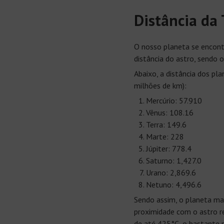
Distância da 
O nosso planeta se encont
distância do astro, sendo o
Abaixo, a distância dos pl
milhões de km):
Mercúrio: 57.910
Vênus: 108.16
Terra: 149.6
Marte: 228
Júpiter: 778.4
Saturno: 1,427.0
Urano: 2,869.6
Netuno: 4,496.6
Sendo assim, o planeta mai
proximidade com o astro r
de até 425°C, o bastante p