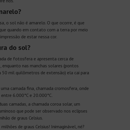
bre nós.
marelo?
sa, o sol não é amarelo. O que ocorre, é que
 que quando em contato com a terra por meio
 impressão de estar nessa cor.
ra do sol?
ada de fotosfera e apresenta cerca de
, enquanto nas manchas solares (pontos
 50 mil quilômetros de extensão) ela cai para
e uma camada fina, chamada cromosfera, onde
a entre 6.000°C e 20.000°C.
duas camadas, a chamada coroa solar, um
luminoso que pode ser observado nos eclipses
mihão de graus Celsius.
 milhões de graus Celsius! Inimaginável, né?