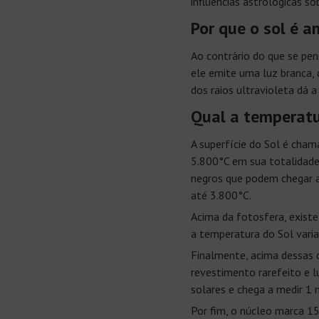
influências astrológicas so
Por que o sol é a
Ao contrário do que se pen
ele emite uma luz branca,
dos raios ultravioleta dá a
Qual a temperatu
A superfície do Sol é cham
5.800°C em sua totalidade
negros que podem chegar a
até 3.800°C.
Acima da fotosfera, exist
a temperatura do Sol vari
Finalmente, acima dessas 
revestimento rarefeito e 
solares e chega a medir 1 
Por fim, o núcleo marca 15