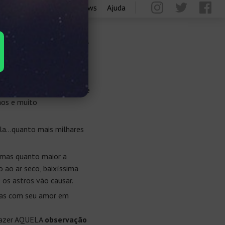
Blog
Reviews
Ajuda
las no Brasil
m em nós. Base
as estrelas pode ser fonte
mos e muito
la…quanto mais milhares
 mas quanto maior a
o ao ar seco, baixíssima
 os astros vão causar.
las com seu amor em
 fazer AQUELA
observação