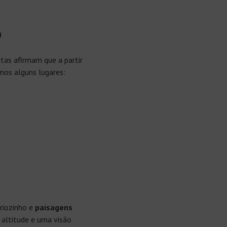
o
tas afirmam que a partir
mos alguns lugares:
friozinho e
paisagens
altitude e uma visão