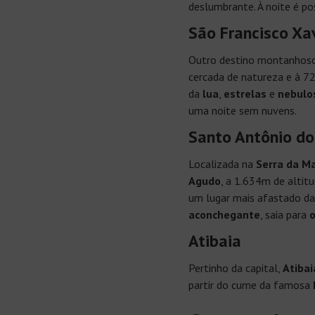
deslumbrante. À noite é pos
São Francisco Xa
Outro destino montanhoso
cercada de natureza e à 7
da
lua
,
estrelas
e
nebulo
uma noite sem nuvens.
Santo Antônio do
Localizada na
Serra da M
Agudo
, a 1.634m de altit
um lugar mais afastado das
aconchegante
, saia para
o
Atibaia
Pertinho da capital,
Atibai
partir do cume da famosa