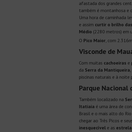
afastada dos grandes centr
também é montanhosa e 
Uma hora de caminhada l
e assim
curtir o brilho da
Médio
(2280 metros) em 
O
Pico Maior
, com 2.316m
Visconde de Mau
Com muitas
cachoeiras
e
da
Serra da Mantiqueira
,
piscinas naturais e à noite
Parque Nacional d
Também localizado na
Ser
Itatiaia
é uma área de con
Brasil e o mais alto do Ri
chegar ao Três Picos e seu
inesquecível
e as
estrela