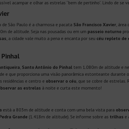
sível acampar e olhar as estrelas “bem de pertinho”. Lindo de se ve
vier
 de São Paulo é a charmosa e pacata
São Francisco Xavier
, área
20m de altitude. Seja nas pousadas ou em um
passeio noturno
pro
sas
, a cidade vale muito a pena e encanta por seu
céu repleto de 
 Pinhal
antiqueira
,
Santo Antônio do Pinhal
tem 1.080m de altitude e n
ude e que proporciona uma visão panorâmica estonteante durante o 
 residências e centro e
observar o céu
, que se cobre de estrelas
bservar as estrelas
à noite e curta este momento!
a
está a 803m de altitude e conta com uma bela vista para
observ
Pedra Grande
(1.418m de altitude). Se informe sobre as
trilhas
e 