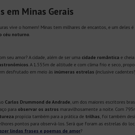
as em Minas Gerais
uras vive o homem! Minas tem milhares de encantos, e um deles é 
o céu noturno
.
om seu amor? A cidade, além de ser uma
cidade romântica
e cheia
astronômicos
. A 1.555m de altitude e com clima frio e seco, pro
em desfrutado em meio às
inúmeras estrelas
(inclusive cadentes
oso
Carlos Drummond de Andrade
, um dos maiores escritores bras
paço para
observar os astros
maravilhosamente a noite. Com 795
tureza
propícia também para a prática de
trilhas
, foi também des
ores pontos para observá-los. Será que foram as estrelas do loc
zer lindas frases e poemas de amor
?