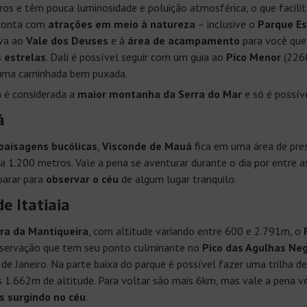
os e têm pouca luminosidade e poluição atmosférica, o que facilit
conta com
atrações em meio à natureza
– inclusive o
Parque Es
eva ao
Vale dos Deuses
e à
área de acampamento
para você que 
s estrelas
. Dali é possível seguir com um guia ao
Pico Menor
(226
uma caminhada bem puxada.
 é considerada a
maior montanha da Serra do Mar
e só é possíve
á
paisagens bucólicas
,
Visconde de Mauá
fica em uma área de pre
 a 1.200 metros. Vale a pena se aventurar durante o dia por entre as
 parar para
observar o céu
de algum lugar tranquilo.
e Itatiaia
ra da Mantiqueira
, com altitude variando entre 600 e 2.791m, o
servação que tem seu ponto culminante no
Pico das Agulhas Ne
o de Janeiro. Na parte baixa do parque é possível fazer uma trilha 
s 1.662m de altitude. Para voltar são mais 6km, mas vale a pena v
s surgindo no céu
.