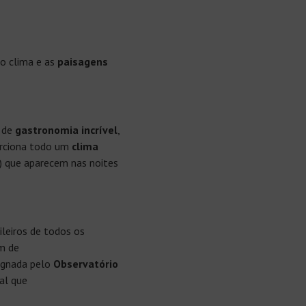
o clima e as
paisagens
 de
gastronomia incrível
,
porciona todo um
clima
!) que aparecem nas noites
ileiros de todos os
m de
ignada pelo
Observatório
al que