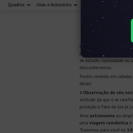
Quadros
Jóias e Acessórios
Vale Presente
Os 14 melhor
Já falamos sobre as estrel
para
diversas teorias e 
de estudo, curiosidade ou
desconhecemos.
Porém vivendo em cidades
delas!
A
Observação do céu not
altitude (já que o ar rare
poluição e fase da lua (a 
Ama
astronomia
ou simpl
uma
viagem romântica
e 
Trazemos para você os
14