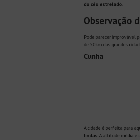
do
céu estrelado
.
Observação d
Pode parecer improvável p
de 50km das grandes cidade
Cunha
A cidade é perfeita para a
lindas
. A altitude média é