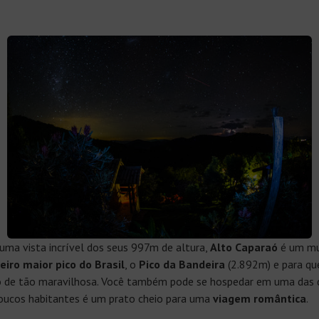
uma vista incrível dos seus 997m de altura,
Alto Caparaó
é um mun
eiro maior pico do Brasil
, o
Pico da Bandeira
(2.892m) e para q
lego de tão maravilhosa. Você também pode se hospedar em uma das 
 poucos habitantes é um prato cheio para uma
viagem romântica
.