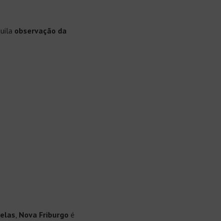
quila
observação da
relas
,
Nova Friburgo
é