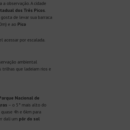
a a observação. A cidade
tadual dos Três Picos
.
gosta de levar sua barraca
0m) e ao
Pico
l acessar por escalada.
servação ambiental
 trilhas que ladeiam rios e
Parque Nacional de
gras
– o 5° mais alto do
de quase 4h e 6km para
er dali um
pôr do sol