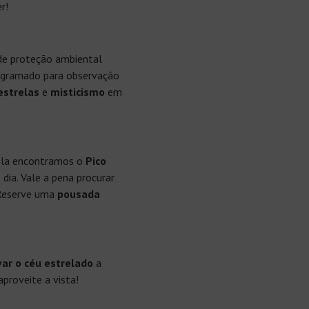
r!
 de proteção ambiental
gramado para observação
estrelas
e
misticismo
em
ela encontramos o
Pico
dia. Vale a pena procurar
. Reserve uma
pousada
ar o céu estrelado
a
aproveite a vista!