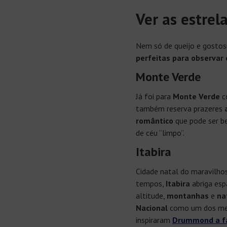
Ver as estrel
Nem só de queijo e gostos
perfeitas para observar 
Monte Verde
Já foi para
Monte Verde
c
também reserva prazeres
romântico
que pode ser b
de céu “limpo”.
Itabira
Cidade natal do maravilh
tempos,
Itabira
abriga es
altitude,
montanhas
e
na
Nacional
como um dos melh
inspiraram
Drummond a fa