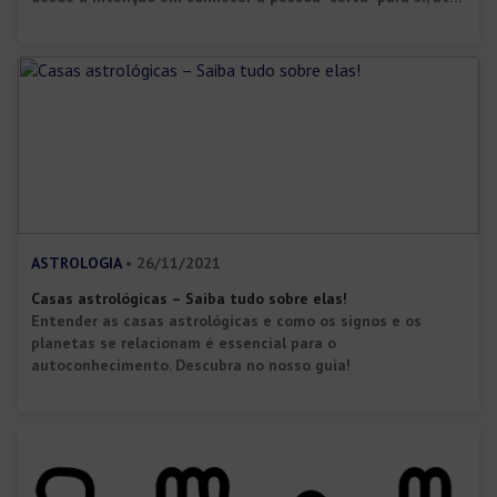
para evitar que um filho tenha uma personalidade um
pouco mais complicada “que o normal”. rs não há consenso
sobre qual deles encabeçaria essa […]
ASTROLOGIA
• 26/11/2021
Casas astrológicas – Saiba tudo sobre elas!
Entender as casas astrológicas e como os signos e os
planetas se relacionam é essencial para o
autoconhecimento. Descubra no nosso guia!