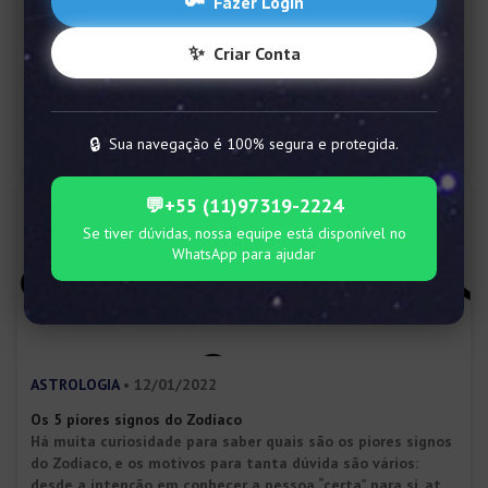
🔑
Fazer Login
ASTRONOMIA
• 10/06/2022
Constelações: o que são, origens e e-book grátis sobre elas
✨
Criar Conta
Entenda tudo sobre as constelações: o que são, sua
importância, quais são as mais expressivas e ainda baixe
um e-book grátis sobre elas!
#CONSTELAÇÕES #ESTRELAS #SIGNOS DO ZODÍACO
🔒
Sua navegação é 100% segura e protegida.
💬
+55 (11)97319-2224
Se tiver dúvidas, nossa equipe está disponível no
WhatsApp para ajudar
ASTROLOGIA
• 12/01/2022
Os 5 piores signos do Zodíaco
Há muita curiosidade para saber quais são os piores signos
do Zodíaco, e os motivos para tanta dúvida são vários:
desde a intenção em conhecer a pessoa “certa” para si, até