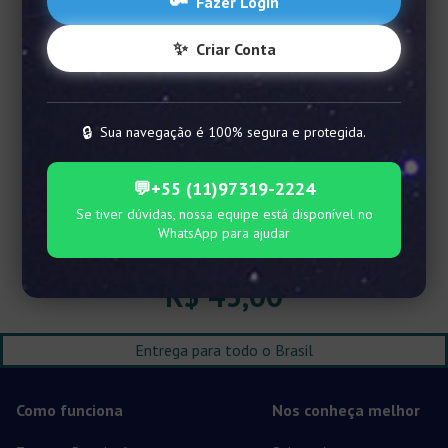
🔑
Fazer Login
✨
Criar Conta
🔒
Sua navegação é 100% segura e protegida.
💬
+55 (11)97319-2224
Se tiver dúvidas, nossa equipe está disponível no
Mapa das Estrelas PDF
WhatsApp para ajudar
R$
43,00
Entrega para todo o Brasil
Como funciona
Nos conheça melhor