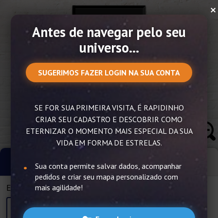
×
Antes de navegar pelo seu
universo...
Imagem Ilustrativa
SUGERIMOS FAZER LOGIN NA SUA CONTA
Capricórnio
DISCIPLINADO • AMBICIOSO • DETERMINADO/p>
Dez 22 a Jan 20
SE FOR SUA PRIMEIRA VISITA, É RAPIDINHO
CRIAR SEU CADASTRO E DESCOBRIR COMO
ETERNIZAR O MOMENTO MAIS ESPECIAL DA SUA
VIDA EM FORMA DE ESTRELAS.
Design
Tamanho
Sua conta permite salvar dados, acompanhar
pedidos e criar seu mapa personalizado com
Estilo
mais agilidade!