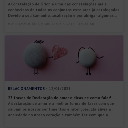
A Constelação de Órion é uma das constelações mais
conhecidas de todos os conjuntos estelares já catalogados.
Devido a seu tamanho, localização e por abrigar algumas
das estrelas mais brilhantes de todo o céu, desperta
#CONSTELAÇÃO DE ÓRION #ESTRELAS #MAPA DAS ESTRELAS #ÓRION
curiosidade e é fonte constante de estudo. De fato, há
muito o que falar sobre a Constelação de Órion: tanto […]
RELACIONAMENTOS
• 12/01/2021
23 frases de Declaração de amor e dicas de como falar!
A declaração de amor é a melhor forma de fazer com que
saibam os nossos sentimentos e intenções. Ela alivia a
ansiedade no nosso coração e também faz com que a
pessoa amada se sinta especial e valorizada. É muito
importante se declarar, uma vez que podemos perder