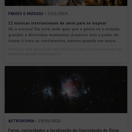
FRASES E MÚSICAS
• 7/11/2019
12 músicas internacionais de amor para se inspirar
Ah, a música! Ela está onde quer que a gente vá e embala
grandes e divertidos momentos. A música tem o poder de
trazer à tona os sentimentos, mesmo quando em outro
idioma. Veja as frases de músicas de amor internacionais
#FRASES DE AMOR #MÚSICAS DE AMOR #MÚSICAS DE AMOR INTERNACIONAIS #QUADRO
que separamos para vocês.
DECORATIVO #QUADRO PERSONALIZADO
ASTRONOMIA
• 19/05/2020
Fatos, curiosidades e localização da Constelação de Órion