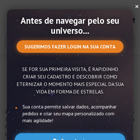
×
Antes de navegar pelo seu
MENU
universo...
SUGERIMOS FAZER LOGIN NA SUA CONTA
SE FOR SUA PRIMEIRA VISITA, É RAPIDINHO
Constelação de Câncer –
CRIAR SEU CADASTRO E DESCOBRIR COMO
Curiosidades e Informações
ETERNIZAR O MOMENTO MAIS ESPECIAL DA SUA
VIDA EM FORMA DE ESTRELAS.
Sua conta permite salvar dados, acompanhar
A Constelação de Câncer fica no hemisfério norte e é uma das
pedidos e criar seu mapa personalizado com
12 constelações do zodíaco. Apesar de ser considerada a mais
mais agilidade!
fraca entre elas por ter poucos objetos visíveis, com
luminosidade fraca, a constelação e suas estrelas tem sim