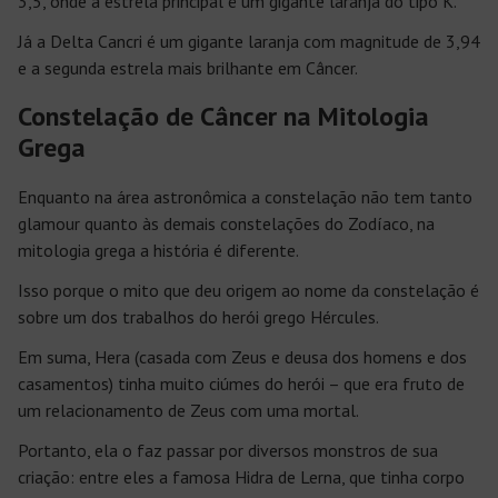
3,5, onde a estrela principal é um gigante laranja do tipo K.
Já a Delta Cancri é um gigante laranja com magnitude de 3,94
e a segunda estrela mais brilhante em Câncer.
Constelação de Câncer na Mitologia
Grega
Enquanto na área astronômica a constelação não tem tanto
glamour quanto às demais constelações do Zodíaco, na
mitologia grega a história é diferente.
Isso porque o mito que deu origem ao nome da constelação é
sobre um dos trabalhos do herói grego Hércules.
Em suma, Hera (casada com Zeus e deusa dos homens e dos
casamentos) tinha muito ciúmes do herói – que era fruto de
um relacionamento de Zeus com uma mortal.
Portanto, ela o faz passar por diversos monstros de sua
criação: entre eles a famosa Hidra de Lerna, que tinha corpo