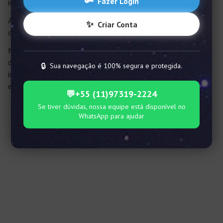
🔑
Fazer Login
importância!
Ao longo dos séculos, teve lendas relacionadas a ela em
✨
Criar Conta
diversas culturas.
Na cartografia, o Trópico de Câncer é a linha imaginária que
demarca o ponto ao norte do globo que mais recebe a
🔒
Sua navegação é 100% segura e protegida.
incidência perpendicular do Sol – e leva esse nome por passar
exatamente pela constelação.
💬
+55 (11)97319-2224
Se tiver dúvidas, nossa equipe está disponível no
WhatsApp para ajudar