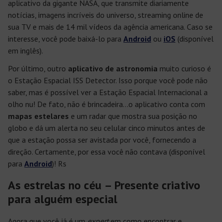
aplicativo da gigante NASA, que transmite diariamente
notícias, imagens incríveis do universo, streaming online de
sua TV e mais de 14 mil vídeos da agência americana. Caso se
interesse, você pode baixá-lo para
Android
ou
iOS
(disponível
em inglês).
Por último, outro
aplicativo de astronomia
muito curioso é
o Estação Espacial ISS Detector. Isso porque você pode não
saber, mas é possível ver a Estação Espacial Internacional a
olho nu! De fato, não é brincadeira…o aplicativo conta com
mapas estelares
e um radar que mostra sua posição no
globo e dá um alerta no seu celular cinco minutos antes de
que a estação possa ser avistada por você, fornecendo a
direção. Certamente, por essa você não contava (disponível
para
Android
)! Rs
As estrelas no céu – Presente criativo
para alguém especial
Agora que você já é um
expert
em como encontrar e