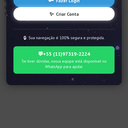
🔑
Fazer Login
galáxias no céu noturno. É por meio deles que conseguimos
localizar as
estrelas no céu
✨
.
Criar Conta
🔒
Sua navegação é 100% segura e protegida.
💬
+55 (11)97319-2224
Se tiver dúvidas, nossa equipe está disponível no
WhatsApp para ajudar