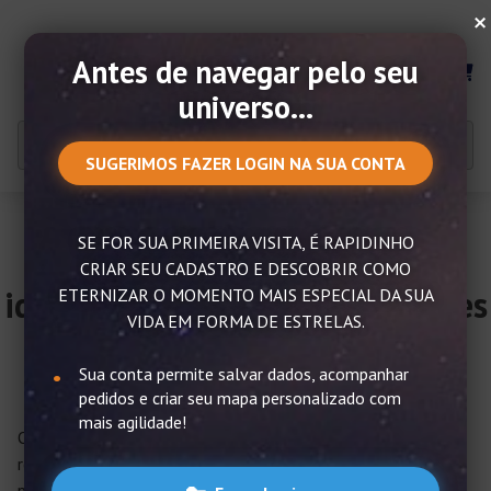
×
Antes de navegar pelo seu
MENU
universo...
SUGERIMOS FAZER LOGIN NA SUA CONTA
SE FOR SUA PRIMEIRA VISITA, É RAPIDINHO
Estrelas no céu: aprenda e
CRIAR SEU CADASTRO E DESCOBRIR COMO
identificar e confira os melhores
ETERNIZAR O MOMENTO MAIS ESPECIAL DA SUA
VIDA EM FORMA DE ESTRELAS.
aplicativos de astronomia
Sua conta permite salvar dados, acompanhar
pedidos e criar seu mapa personalizado com
mais agilidade!
Os
mapas das estrelas
ou
cartas celestiais
são os
registros gráficos usados pela astronomia e representam
precisamente o posicionamento de objetos como estrelas e