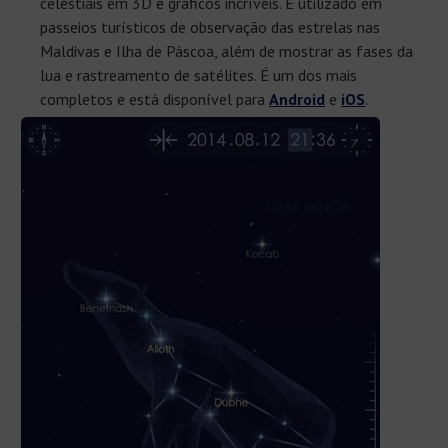
celestiais em 3D e gráficos incríveis. É utilizado em
passeios turísticos de observação das estrelas nas
Maldivas e Ilha de Páscoa, além de mostrar as fases da
lua e rastreamento de satélites. É um dos mais
completos e está disponível para
Android
e
iOS
.