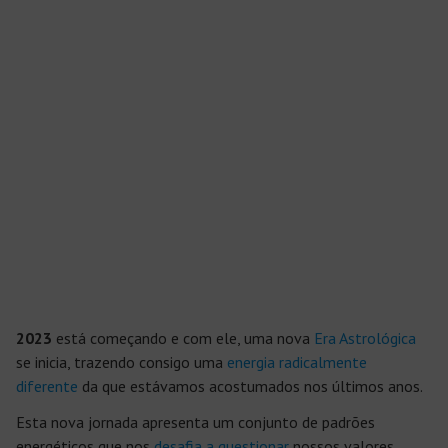
2023
está começando e com ele, uma nova
Era Astrológica
se inicia, trazendo consigo uma
energia radicalmente
diferente
da que estávamos acostumados nos últimos anos.
Esta nova jornada apresenta um conjunto de padrões
energéticos que nos
desafia a questionar
nossos valores,