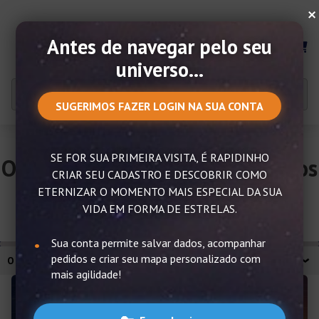
×
Antes de navegar pelo seu
MENU
universo...
SUGERIMOS FAZER LOGIN NA SUA CONTA
SE FOR SUA PRIMEIRA VISITA, É RAPIDINHO
O Céu de 2023 – O que os Astros
CRIAR SEU CADASTRO E DESCOBRIR COMO
nos Revelam?
ETERNIZAR O MOMENTO MAIS ESPECIAL DA SUA
VIDA EM FORMA DE ESTRELAS.
Sua conta permite salvar dados, acompanhar
pedidos e criar seu mapa personalizado com
O CÉU DE 2023 – O QUE OS ASTROS NOS REVELAM?
mais agilidade!