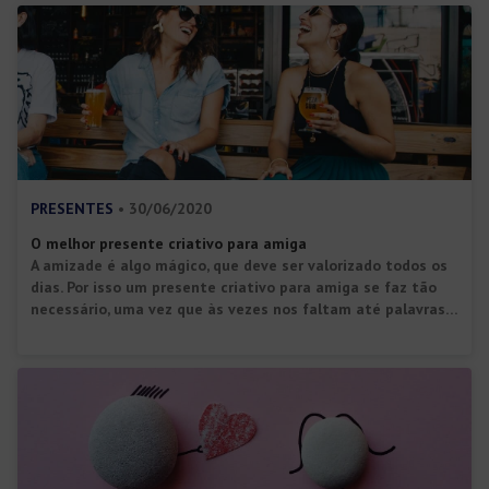
metálica 92,5% de prata […]
PRESENTES
• 30/06/2020
O melhor presente criativo para amiga
A amizade é algo mágico, que deve ser valorizado todos os
dias. Por isso um presente criativo para amiga se faz tão
necessário, uma vez que às vezes nos faltam até palavras
para expressar o quanto ela é importante para nós. Quando
temos uma amiga especial ao nosso lado, nos
aconselhando, dividindo momentos divertidos e […]