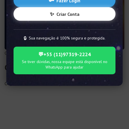
🔑
Fazer Login
✨
Criar Conta
🔒
Sua navegação é 100% segura e protegida.
O que os astros nos revelam?
💬
+55 (11)97319-2224
Se tiver dúvidas, nossa equipe está disponível no
CÉU DE 2023
WhatsApp para ajudar
O que os astros no revelam para o Céu de 2023?