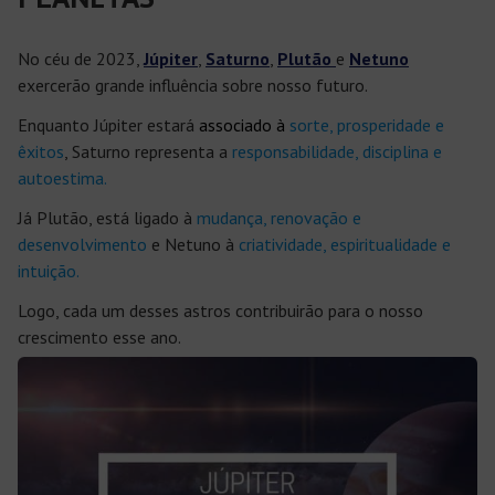
No céu de 2023,
Júpiter
,
Saturno
,
Plutão
e
Netuno
exercerão grande influência sobre nosso futuro.
Enquanto Júpiter estará
associado à
sorte, prosperidade e
êxitos
, Saturno representa a
responsabilidade, disciplina e
autoestima.
Já Plutão, está ligado à
mudança, renovação e
desenvolvimento
e Netuno à
criatividade, espiritualidade e
intuição.
Logo, cada um desses astros contribuirão para o nosso
crescimento esse ano.