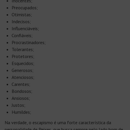
Inocentes;
Preocupados;
Otimistas;
Indecisos;
Influenciáveis;
Confiáveis;
Procrastinadores;
Tolerantes;
Protetores;
Esquecidos;
Generosos;
Atenciosos;
Carentes;
Bondosos;
Ansiosos;
Justos;
Humildes;
Na verdade, o escapismo é uma forte característica da
personalidade de Peixes, que busca sempre pelo lado bom de