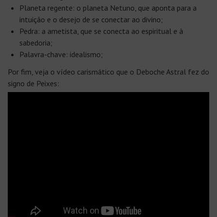
Planeta regente: o planeta Netuno, que aponta para a
intuição e o desejo de se conectar ao divino;
Pedra: a ametista, que se conecta ao espiritual e à
sabedoria;
Palavra-chave: idealismo;
Por fim, veja o vídeo carismático que o Deboche Astral fez do
signo de Peixes: