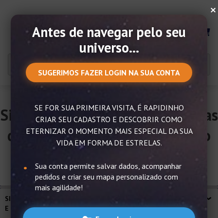
×
Antes de navegar pelo seu
MENU
universo...
SUGERIMOS FAZER LOGIN NA SUA CONTA
SE FOR SUA PRIMEIRA VISITA, É RAPIDINHO
Signo de Peixes – Características
CRIAR SEU CADASTRO E DESCOBRIR COMO
de Peixes, combinação e muito
ETERNIZAR O MOMENTO MAIS ESPECIAL DA SUA
VIDA EM FORMA DE ESTRELAS.
mais!
Sua conta permite salvar dados, acompanhar
pedidos e criar seu mapa personalizado com
mais agilidade!
SIGNO DE PEIXES – CARACTERÍSTICAS DE PEIXES, COMBINAÇÃO
E MUITO MAIS!