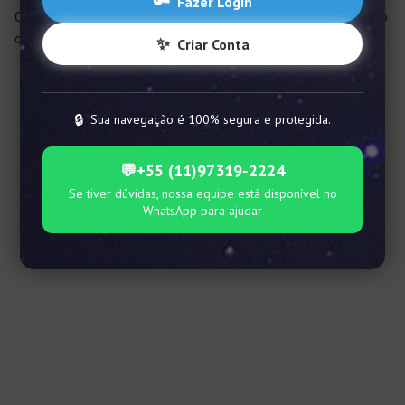
🔑
Fazer Login
O signo de Peixes é o mais sonhador dos signos do Zodíaco, o
que torna os seus esperançosos e muito prestativos.
✨
Criar Conta
🔒
Sua navegação é 100% segura e protegida.
💬
+55 (11)97319-2224
Se tiver dúvidas, nossa equipe está disponível no
WhatsApp para ajudar