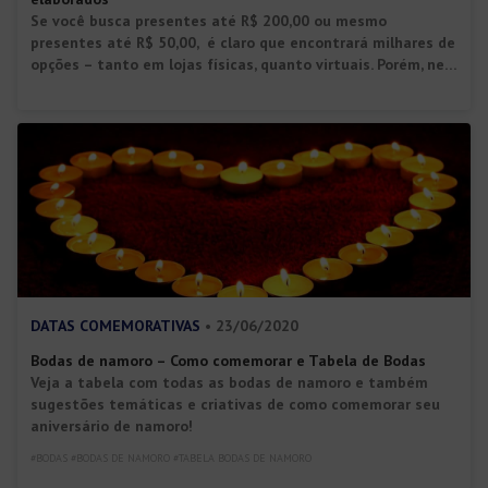
Se você busca presentes até R$ 200,00 ou mesmo
presentes até R$ 50,00, é claro que encontrará milhares de
opções – tanto em lojas físicas, quanto virtuais. Porém, nem
sempre as opções são de presentes criativos ou
personalizados e a gente sempre se pega imaginando se a
pessoa irá realmente gostar ou se será um […]
DATAS COMEMORATIVAS
• 23/06/2020
Bodas de namoro – Como comemorar e Tabela de Bodas
Veja a tabela com todas as bodas de namoro e também
sugestões temáticas e criativas de como comemorar seu
aniversário de namoro!
#BODAS #BODAS DE NAMORO #TABELA BODAS DE NAMORO