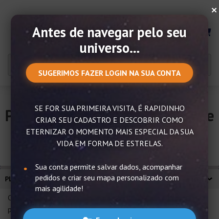
×
Antes de navegar pelo seu
MENU
universo...
SUGERIMOS FAZER LOGIN NA SUA CONTA
SE FOR SUA PRIMEIRA VISITA, É RAPIDINHO
Planeta Urano – Curiosidades e
CRIAR SEU CADASTRO E DESCOBRIR COMO
características
ETERNIZAR O MOMENTO MAIS ESPECIAL DA SUA
VIDA EM FORMA DE ESTRELAS.
Sua conta permite salvar dados, acompanhar
pedidos e criar seu mapa personalizado com
PLANETA URANO – CURIOSIDADES E CARACTERÍSTICAS
mais agilidade!
O planeta Urano é um dos Gigantes Gasosos, o sétimo
planeta mais distante do Sol e também o terceiro maior do