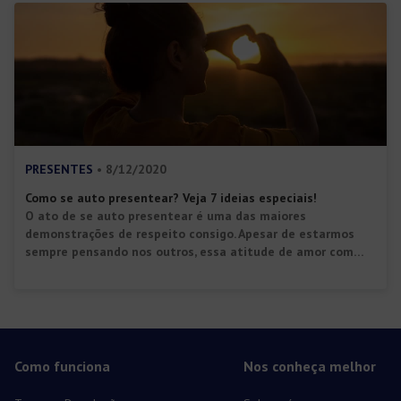
questionamento. É provável que você dê pesos diferentes a
diferentes atitudes. Por […]
PRESENTES
• 8/12/2020
Como se auto presentear? Veja 7 ideias especiais!
O ato de se auto presentear é uma das maiores
demonstrações de respeito consigo. Apesar de estarmos
sempre pensando nos outros, essa atitude de amor com
nós mesmos é a validação de que também merecemos
reconhecimento pela nossa força e esforço diário. Em
pesquisa divulgada pelo SPC no final de 2019, 64% dos
brasileiros pretendiam […]
Como funciona
Nos conheça melhor