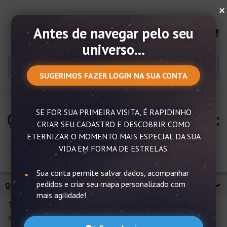
×
Antes de navegar pelo seu
MENU
universo...
SUGERIMOS FAZER LOGIN NA SUA CONTA
SE FOR SUA PRIMEIRA VISITA, É RAPIDINHO
Quadros decorativos para sala:
CRIAR SEU CADASTRO E DESCOBRIR COMO
faça a escolha certa!
ETERNIZAR O MOMENTO MAIS ESPECIAL DA SUA
VIDA EM FORMA DE ESTRELAS.
Sua conta permite salvar dados, acompanhar
pedidos e criar seu mapa personalizado com
QUADROS DECORATIVOS PARA SALA: FAÇA A ESCOLHA CERTA!
mais agilidade!
Ter um
quadro decorativo
em um ambiente é trazer a
sua
expressão de personalidade
à tona e dividi-la com outras