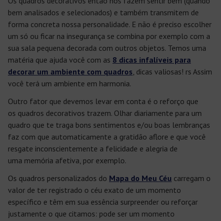
Os
quadros decorativos
então nos fazem sentir bem (quando
bem analisados e selecionados) e também transmitem de
forma concreta nossa personalidade. E não é preciso escolher
um só ou ficar na insegurança se combina por exemplo com a
sua
sala pequena decorada
com outros objetos. Temos uma
matéria que ajuda você com as
8 dicas infalíveis para
decorar um ambiente com quadros
, dicas valiosas! rs Assim
você terá um ambiente em harmonia.
Outro fator que devemos levar em conta é o reforço que
os
quadros decorativos
trazem. Olhar diariamente para um
quadro que te traga bons sentimentos e/ou boas lembranças
faz com que automaticamente a gratidão aflore e que você
resgate inconscientemente a felicidade e alegria de
uma
memória afetiva
, por exemplo.
Os
quadros personalizados
do
Mapa do Meu Céu
carregam o
valor de ter registrado o céu exato de um momento
específico e têm em sua essência surpreender ou reforçar
justamente o que citamos: pode ser um
momento