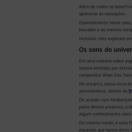
Além de todos os benefíci
aprimorar as sensações.
Especialmente nesse caso
inovador e ao mesmo tempo
Inclusive, eles explicam 
Os sons do unive
Em uma matéria sobre al
sonora emitidas por estrel
compositor Brian Eno, hav
No entanto, nessa nova eta
astronômicos, dentro da
V
De acordo com Kimberly Ar
parte destes projetos), a 
algum conhecimento cientí
Do mesmo modo, é uma form
espaciais que nunca antes f