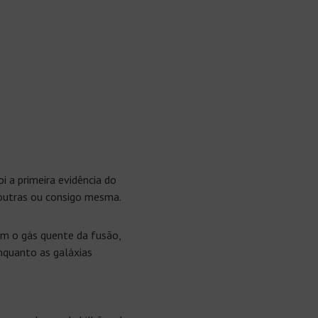
 a primeira evidência do
outras ou consigo mesma.
am o gás quente da fusão,
nquanto as galáxias