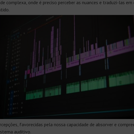
ade complexa, onde é preciso perceber as nuances e traduzi-las em
tido.
percepções, favorecidas pela nossa capacidade de absorver e com
istema auditivo.