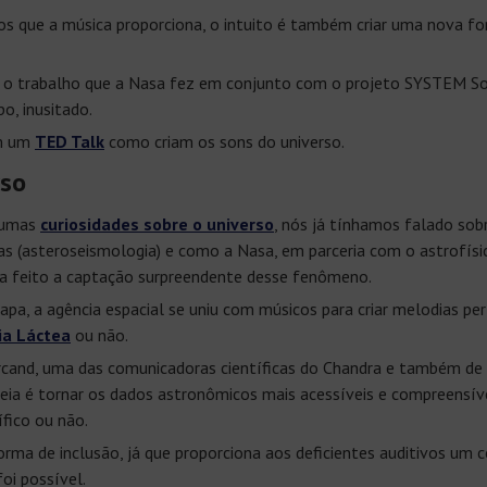
os que a música proporciona, o intuito é também criar uma nova f
, o trabalho que a Nasa fez em conjunto com o projeto SYSTEM S
, inusitado.
em um
TED Talk
como criam os sons do universo.
rso
gumas
curiosidades sobre o universo
, nós já tínhamos falado sob
as (asteroseismologia) e como a Nasa, em parceria com o astrofísico
ia feito a captação surpreendente desse fenômeno.
pa, a agência espacial se uniu com músicos para criar melodias pe
ia Láctea
ou não.
cand, uma das comunicadoras científicas do Chandra e também de 
ideia é tornar os dados astronômicos mais acessíveis e compreensí
fico ou não.
a de inclusão, já que proporciona aos deficientes auditivos um
oi possível.