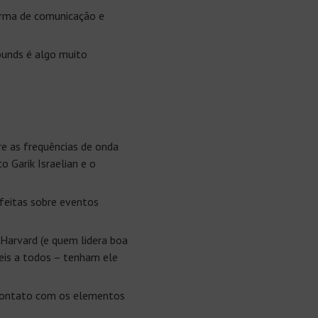
orma de comunicação e
ounds é algo muito
re as frequências de onda
 Garik Israelian e o
rfeitas sobre eventos
Harvard (e quem lidera boa
veis a todos – tenham ele
 contato com os elementos