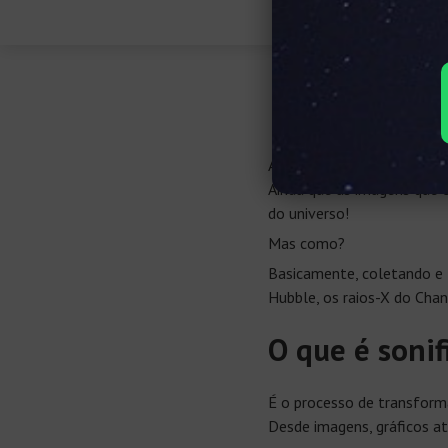
Sonificaç
A sonificação faz parte de
Ainda que as imagens que 
do universo!
Mas como?
Basicamente, coletando e t
Hubble, os raios-X do Cha
O que é sonif
É o processo de transfor
Desde imagens, gráficos 