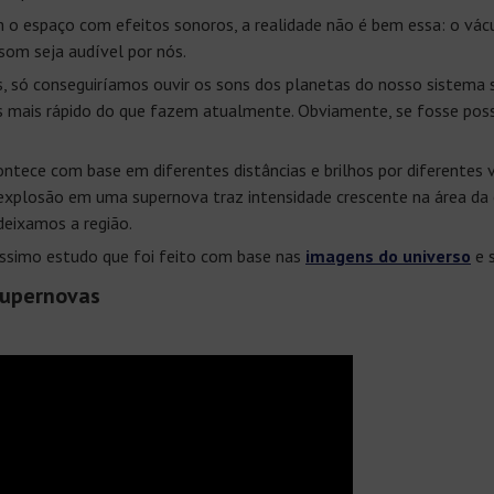
o espaço com efeitos sonoros, a realidade não é bem essa: o vá
 som seja audível por nós.
só conseguiríamos ouvir os sons dos planetas do nosso sistema s
s mais rápido do que fazem atualmente. Obviamente, se fosse poss
ntece com base em diferentes distâncias e brilhos por diferentes 
xplosão em uma supernova traz intensidade crescente na área da 
eixamos a região.
líssimo estudo que foi feito com base nas
imagens do universo
e 
supernovas