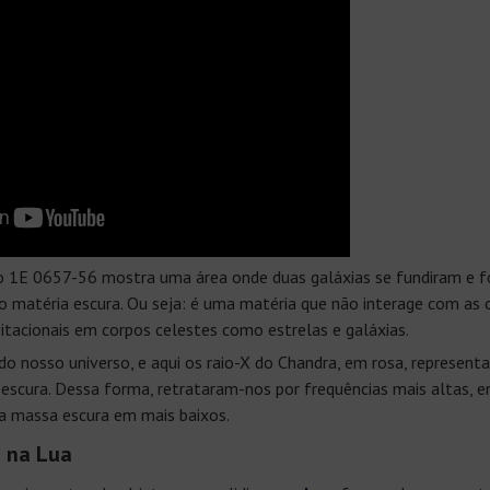
 1E 0657-56 mostra uma área onde duas galáxias se fundiram e foi
matéria escura. Ou seja: é uma matéria que não interage com as 
itacionais em corpos celestes como estrelas e galáxias.
o nosso universo, e aqui os raio-X do Chandra, em rosa, represent
escura. Dessa forma, retrataram-nos por frequências mais altas, e
a massa escura em mais baixos.
 na Lua