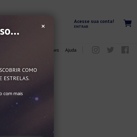
Acesse sua conta!
×
so...
ENTRAR
Blog
Reviews
Ajuda
DESCOBRIR COMO
E ESTRELAS.
do com mais