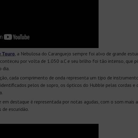
e Touro
, a Nebulosa do Caranguejo sempre foi alvo de grande estu
onteceu por volta de 1.050 a.C e seu brilho foi tão intenso, que pô
 dia.
ção, cada comprimento de onda representa um tipo de instrumento
 identificados pelos de sopro, os ópticos do Hubble pelas cordas e 
a.
e em destaque é representada por notas agudas, com o som mais a
s de escuridão.