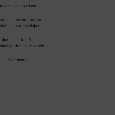
cuo presente no cosmo
olar se eles orbitassem
ível que o ruído viajasse
volumes e notas. Por
onda de choque, trazendo
seus fenômenos!