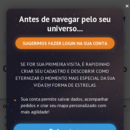
×
Antes de navegar pelo seu
MENU
universo...
SUGERIMOS FAZER LOGIN NA SUA CONTA
SE FOR SUA PRIMEIRA VISITA, É RAPIDINHO
Casas astrológicas – Saiba tudo
CRIAR SEU CADASTRO E DESCOBRIR COMO
sobre elas!
ETERNIZAR O MOMENTO MAIS ESPECIAL DA SUA
VIDA EM FORMA DE ESTRELAS.
Sua conta permite salvar dados, acompanhar
pedidos e criar seu mapa personalizado com
CASAS ASTROLÓGICAS – SAIBA TUDO SOBRE ELAS!
mais agilidade!
As casas astrológicas compõem o mapa astral de um
indivíduo, que nada mais é do que a representação exata de