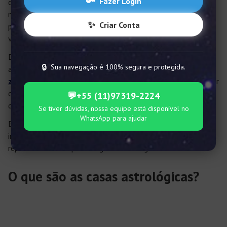
🔑
Fazer Login
como estava o céu no momento em que nasceu. Essa divisão
mostra as forças universais que incidem sobre sua
✨
Criar Conta
personalidade, como elas se manifestam e em que áreas da
vida.
Dessa forma, quando um astrólogo cria ou analisa um mapa
🔒
Sua navegação é 100% segura e protegida.
astral, ele entende as influências que cada astro ou
signo do
zodíaco
exercem nos mais variados campos e como trabalhar
o poder que eles têm para potencializar ou corrigir aspectos
💬
+55 (11)97319-2224
que são cruciais no dia a dia.
Se tiver dúvidas, nossa equipe está disponível no
WhatsApp para ajudar
Entenda tudo sobre as casas astrológicas a seguir: como
interpretar um mapa astral, o que cada planeta ou signo
representa e as o que as regiões em si significam!
O que são as casas astrológicas?