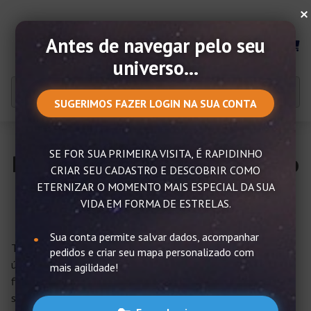
×
Antes de navegar pelo seu
MENU
universo...
SUGERIMOS FAZER LOGIN NA SUA CONTA
SE FOR SUA PRIMEIRA VISITA, É RAPIDINHO
Pingente personalizado com o
CRIAR SEU CADASTRO E DESCOBRIR COMO
universo
ETERNIZAR O MOMENTO MAIS ESPECIAL DA SUA
VIDA EM FORMA DE ESTRELAS.
Sua conta permite salvar dados, acompanhar
Ter um pingente personalizado é a certeza de ter um item
pedidos e criar seu mapa personalizado com
único e diferenciado, feito sob medida para você e sua
mais agilidade!
finalidade. Nada é tão especial quanto adquirir uma joia com
significado ou presentear alguém querido dessa forma.