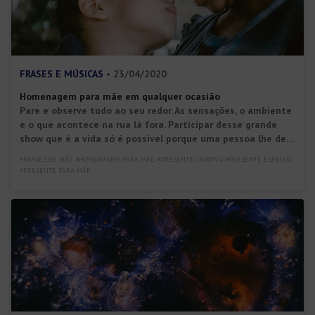
FRASES E MÚSICAS
• 23/04/2020
Homenagem para mãe em qualquer ocasião
Pare e observe tudo ao seu redor. As sensações, o ambiente
e o que acontece na rua lá fora. Participar desse grande
show que é a vida só é possível porque uma pessoa lhe deu
ingresso para ele: e essa pessoa é a sua mãe! Exatamente,
#FRASES DE MÃE #HOMENAGEM PARA MÃE #PRESENTE CRIATIVO #PRESENTE ESPECIAL
a mulher que cuidadosamente transpôs mês a mês para
#PRESENTE PARA MÃE
[…]